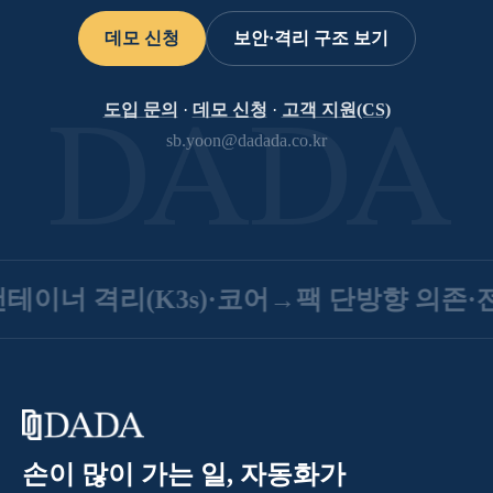
데모 신청
보안·격리 구조 보기
도입 문의
·
데모 신청
·
고객 지원(CS)
DADA
sb.yoon@dadada.co.kr
테이너 격리(K3s)
·
코어→팩 단방향 의존
·
전
손이 많이 가는 일, 자동화가