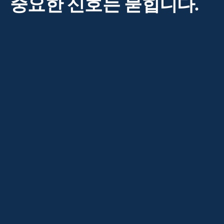
중요한 신호는 묻힙니다.
장비마다 로그 형식이 달라 한눈에 보기
어렵습니다.
경고는 쏟아지는데 무엇이 진짜인지 가리기
어렵습니다.
사고가 난 뒤에야 흩어진 기록을 다시 맞춰
봅니다.