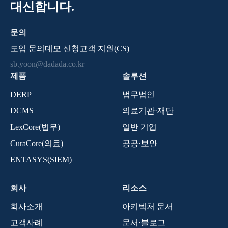
대신합니다.
문의
도입 문의
데모 신청
고객 지원(CS)
sb.yoon@dadada.co.kr
제품
솔루션
DERP
법무법인
DCMS
의료기관·재단
LexCore(법무)
일반 기업
CuraCore(의료)
공공·보안
ENTASYS(SIEM)
회사
리소스
회사소개
아키텍처 문서
고객사례
문서·블로그